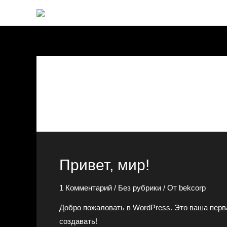
Перейти
к
содержимому
Без Рубрики
Привет, мир!
1 Комментарий
/
Без рубрики
/ От
bekcorp
Добро пожаловать в WordPress. Это ваша перва
создавать!