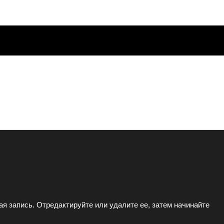
Главная
Наша кома
я запись. Отредактируйте или удалите ее, затем начинайте