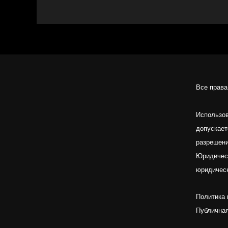
Все прав
Использов
допускает
разрешени
Юридичес
юридичес
Политика
Публична